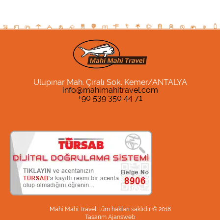
Ulupınar Mah. Çıralı Sok. Kemer/ANTALYA
info@mahimahitravel.com
+90 539 350 44 71
Mahi Mahi Travel, tüm hakları saklıdır © 2018
Tasarım Ajansweb