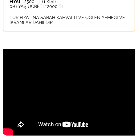
FİYAT
: 2500 TL (1 KİŞİ)
0-6 YAŞ ÜCRETİ : 2000 TL
TUR FİYATINA SABAH KAHVALTI VE ÖĞLEN YEMEĞİ VE
İKRAMLAR DAHİLDİR.